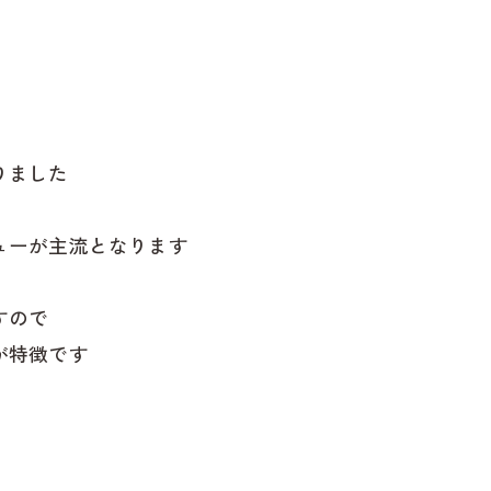
りました
ューが主流となります
すので
が特徴です