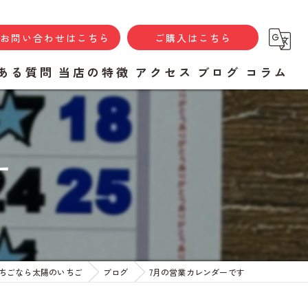
お問い合わせはこちら
ご購入はこちら
ある質問
当店の特徴
アクセス
ブログ
コラム
ソース
焼き菓子
す
あまおう
ギフト
八女市のいちご
ちごなら太陽のいちご
ブログ
7月の営業カレンダーです