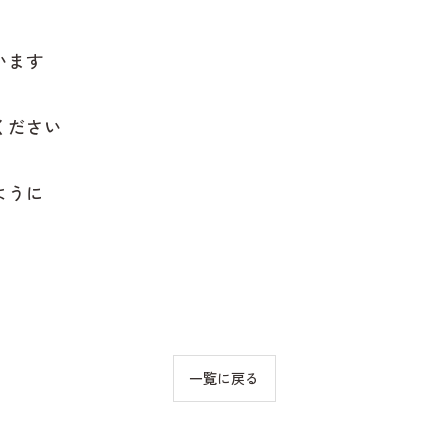
います
ください
ように
一覧に戻る