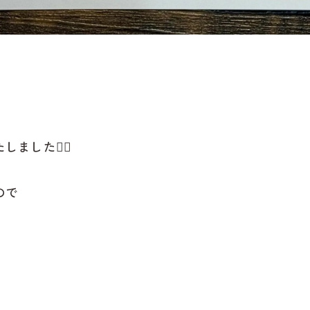
した🙇‍♂️
ので