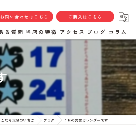
お問い合わせはこちら
ご購入はこちら
ある質問
当店の特徴
アクセス
ブログ
コラム
ソース
焼き菓子
す
あまおう
ギフト
八女市のいちご
ちごなら太陽のいちご
ブログ
１月の営業カレンダーです