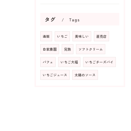
タグ
Tags
通販
いちご
美味しい
直売店
自家農園
完熟
ソフトクリーム
パフェ
いちご大福
いちごチーズパイ
いちごジュース
太陽のソース