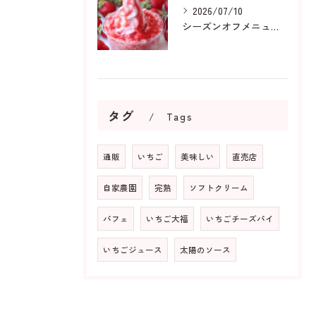
2026/07/10
シーズンオフメニューも人気です
タグ
Tags
通販
いちご
美味しい
直売店
自家農園
完熟
ソフトクリーム
パフェ
いちご大福
いちごチーズパイ
いちごジュース
太陽のソース