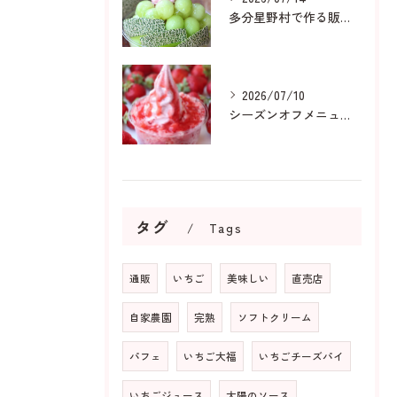
多分星野村で作る販売用メロンは
2026/07/10
シーズンオフメニューも人気です
タグ
Tags
通販
いちご
美味しい
直売店
自家農園
完熟
ソフトクリーム
パフェ
いちご大福
いちごチーズパイ
いちごジュース
太陽のソース