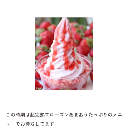
この時期は超完熟フローズンあまおうたっぷりのメニ
ューでお待ちしてます