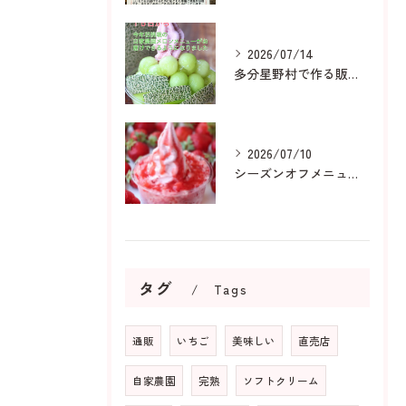
2026/07/14
多分星野村で作る販売用メロンは
2026/07/10
シーズンオフメニューも人気です
タグ
Tags
通販
いちご
美味しい
直売店
自家農園
完熟
ソフトクリーム