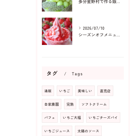
多分星野村で作る販売用メロンは
2026/07/10
シーズンオフメニューも人気です
タグ
Tags
通販
いちご
美味しい
直売店
自家農園
完熟
ソフトクリーム
パフェ
いちご大福
いちごチーズパイ
いちごジュース
太陽のソース