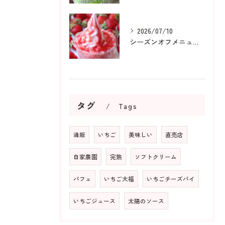
2026/07/10
シーズンオフメニューも人気です
タグ
Tags
通販
いちご
美味しい
直売店
自家農園
完熟
ソフトクリーム
パフェ
いちご大福
いちごチーズパイ
いちごジュース
太陽のソース