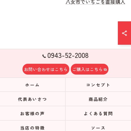
八女市でいちごを直接購入
0943-52-2008
お問い合わせはこちら
ご購入はこちら
ホーム
コンセプト
代表あいさつ
商品紹介
お客様の声
よくある質問
当店の特徴
ソース