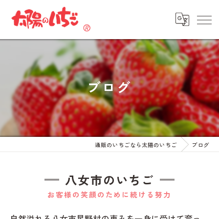
ブログ
通販のいちごなら太陽のいちご
ブログ
八女市のいちご
お客様の笑顔のために続ける努力
自然溢れる八女市星野村の恵みを一身に受けて育っ